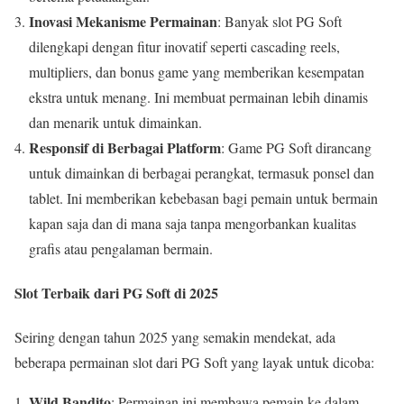
Inovasi Mekanisme Permainan
: Banyak slot PG Soft
dilengkapi dengan fitur inovatif seperti cascading reels,
multipliers, dan bonus game yang memberikan kesempatan
ekstra untuk menang. Ini membuat permainan lebih dinamis
dan menarik untuk dimainkan.
Responsif di Berbagai Platform
: Game PG Soft dirancang
untuk dimainkan di berbagai perangkat, termasuk ponsel dan
tablet. Ini memberikan kebebasan bagi pemain untuk bermain
kapan saja dan di mana saja tanpa mengorbankan kualitas
grafis atau pengalaman bermain.
Slot Terbaik dari PG Soft di 2025
Seiring dengan tahun 2025 yang semakin mendekat, ada
beberapa permainan slot dari PG Soft yang layak untuk dicoba:
Wild Bandito
: Permainan ini membawa pemain ke dalam