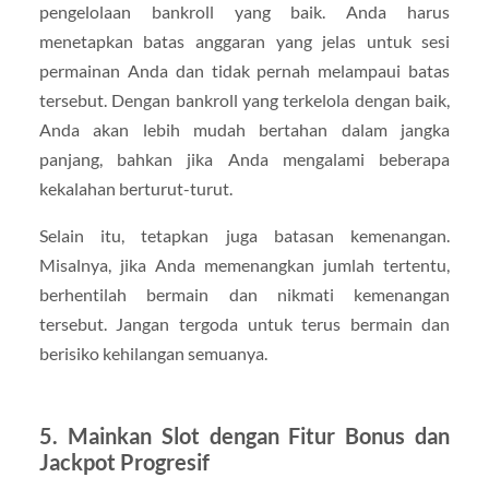
pengelolaan bankroll yang baik. Anda harus
menetapkan batas anggaran yang jelas untuk sesi
permainan Anda dan tidak pernah melampaui batas
tersebut. Dengan bankroll yang terkelola dengan baik,
Anda akan lebih mudah bertahan dalam jangka
panjang, bahkan jika Anda mengalami beberapa
kekalahan berturut-turut.
Selain itu, tetapkan juga batasan kemenangan.
Misalnya, jika Anda memenangkan jumlah tertentu,
berhentilah bermain dan nikmati kemenangan
tersebut. Jangan tergoda untuk terus bermain dan
berisiko kehilangan semuanya.
5.
Mainkan Slot dengan Fitur Bonus dan
Jackpot Progresif