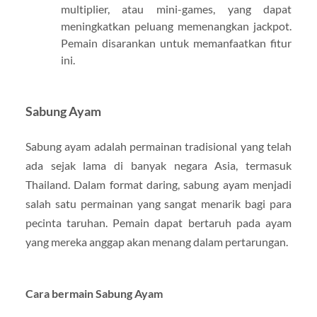
multiplier, atau mini-games, yang dapat
meningkatkan peluang memenangkan jackpot.
Pemain disarankan untuk memanfaatkan fitur
ini.
Sabung Ayam
Sabung ayam adalah permainan tradisional yang telah
ada sejak lama di banyak negara Asia, termasuk
Thailand. Dalam format daring, sabung ayam menjadi
salah satu permainan yang sangat menarik bagi para
pecinta taruhan. Pemain dapat bertaruh pada ayam
yang mereka anggap akan menang dalam pertarungan.
Cara bermain Sabung Ayam