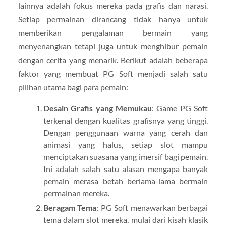
lainnya adalah fokus mereka pada grafis dan narasi.
Setiap permainan dirancang tidak hanya untuk
memberikan pengalaman bermain yang
menyenangkan tetapi juga untuk menghibur pemain
dengan cerita yang menarik. Berikut adalah beberapa
faktor yang membuat PG Soft menjadi salah satu
pilihan utama bagi para pemain:
Desain Grafis yang Memukau
: Game PG Soft
terkenal dengan kualitas grafisnya yang tinggi.
Dengan penggunaan warna yang cerah dan
animasi yang halus, setiap slot mampu
menciptakan suasana yang imersif bagi pemain.
Ini adalah salah satu alasan mengapa banyak
pemain merasa betah berlama-lama bermain
permainan mereka.
Beragam Tema
: PG Soft menawarkan berbagai
tema dalam slot mereka, mulai dari kisah klasik