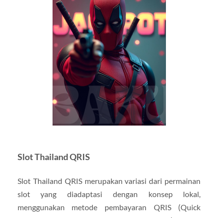
Slot Thailand QRIS
Slot Thailand QRIS merupakan variasi dari permainan
slot yang diadaptasi dengan konsep lokal,
menggunakan metode pembayaran QRIS (Quick