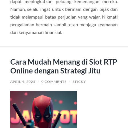
dapat meningkatkan peluang kemenangan mereka.
Namun, selalu ingat untuk bermain dengan bijak dan
tidak melampaui batas perjudian yang wajar. Nikmati
pengalaman bermain sambil tetap menjaga keamanan
dan kenyamanan finansial.
Cara Mudah Menang di Slot RTP
Online dengan Strategi Jitu
APRIL 4, 2025
/
0 COMMENTS
/
STICKY