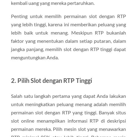
kembali uang yang mereka pertaruhkan.
Penting untuk memilih permainan slot dengan RTP
yang lebih tinggi, karena ini memberikan peluang yang
lebih baik untuk menang. Meskipun RTP bukanlah
faktor yang menentukan dalam setiap putaran, dalam
jangka panjang, memilih slot dengan RTP tinggi dapat
menguntungkan Anda.
2.
Pilih Slot dengan RTP Tinggi
Salah satu langkah pertama yang dapat Anda lakukan
untuk meningkatkan peluang menang adalah memilih
permainan slot dengan RTP yang tinggi. Banyak situs
slot online menampilkan informasi RTP di deskripsi
permainan mereka. Pilih mesin slot yang menawarkan