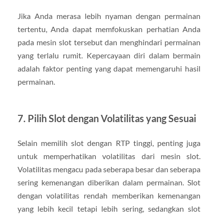
Jika Anda merasa lebih nyaman dengan permainan
tertentu, Anda dapat memfokuskan perhatian Anda
pada mesin slot tersebut dan menghindari permainan
yang terlalu rumit. Kepercayaan diri dalam bermain
adalah faktor penting yang dapat memengaruhi hasil
permainan.
7.
Pilih Slot dengan Volatilitas yang Sesuai
Selain memilih slot dengan RTP tinggi, penting juga
untuk memperhatikan volatilitas dari mesin slot.
Volatilitas mengacu pada seberapa besar dan seberapa
sering kemenangan diberikan dalam permainan. Slot
dengan volatilitas rendah memberikan kemenangan
yang lebih kecil tetapi lebih sering, sedangkan slot