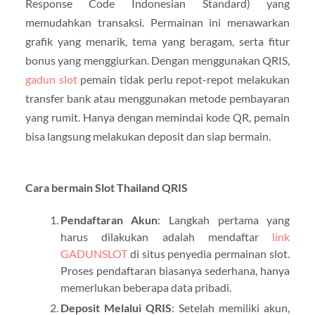
Response Code Indonesian Standard) yang
memudahkan transaksi. Permainan ini menawarkan
grafik yang menarik, tema yang beragam, serta fitur
bonus yang menggiurkan. Dengan menggunakan QRIS,
gadun slot
pemain tidak perlu repot-repot melakukan
transfer bank atau menggunakan metode pembayaran
yang rumit. Hanya dengan memindai kode QR, pemain
bisa langsung melakukan deposit dan siap bermain.
Cara bermain Slot Thailand QRIS
Pendaftaran Akun
: Langkah pertama yang
harus dilakukan adalah mendaftar
link
GADUNSLOT
di situs penyedia permainan slot.
Proses pendaftaran biasanya sederhana, hanya
memerlukan beberapa data pribadi.
Deposit Melalui QRIS
: Setelah memiliki akun,