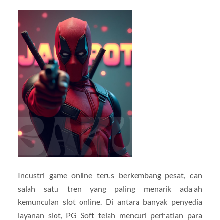
Industri game online terus berkembang pesat, dan
salah satu tren yang paling menarik adalah
kemunculan slot online. Di antara banyak penyedia
layanan slot, PG Soft telah mencuri perhatian para