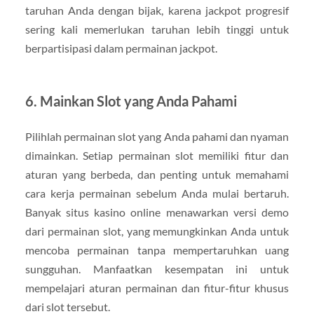
taruhan Anda dengan bijak, karena jackpot progresif
sering kali memerlukan taruhan lebih tinggi untuk
berpartisipasi dalam permainan jackpot.
6.
Mainkan Slot yang Anda Pahami
Pilihlah permainan slot yang Anda pahami dan nyaman
dimainkan. Setiap permainan slot memiliki fitur dan
aturan yang berbeda, dan penting untuk memahami
cara kerja permainan sebelum Anda mulai bertaruh.
Banyak situs kasino online menawarkan versi demo
dari permainan slot, yang memungkinkan Anda untuk
mencoba permainan tanpa mempertaruhkan uang
sungguhan. Manfaatkan kesempatan ini untuk
mempelajari aturan permainan dan fitur-fitur khusus
dari slot tersebut.