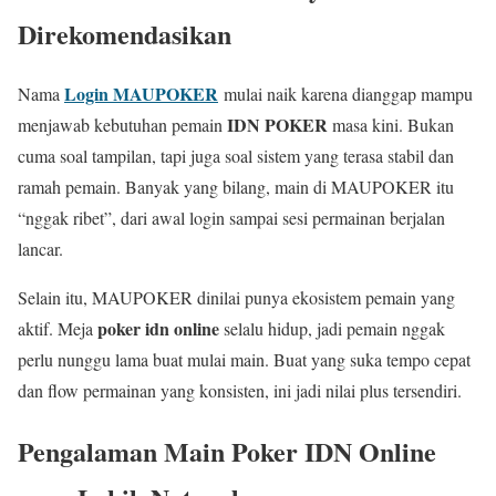
Direkomendasikan
Login MAUPOKER
Nama
mulai naik karena dianggap mampu
IDN POKER
menjawab kebutuhan pemain
masa kini. Bukan
cuma soal tampilan, tapi juga soal sistem yang terasa stabil dan
ramah pemain. Banyak yang bilang, main di MAUPOKER itu
“nggak ribet”, dari awal login sampai sesi permainan berjalan
lancar.
Selain itu, MAUPOKER dinilai punya ekosistem pemain yang
poker idn online
aktif. Meja
selalu hidup, jadi pemain nggak
perlu nunggu lama buat mulai main. Buat yang suka tempo cepat
dan flow permainan yang konsisten, ini jadi nilai plus tersendiri.
Pengalaman Main Poker IDN Online