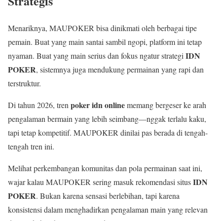
Strategis
Menariknya, MAUPOKER bisa dinikmati oleh berbagai tipe
pemain. Buat yang main santai sambil ngopi, platform ini tetap
IDN
nyaman. Buat yang main serius dan fokus ngatur strategi
POKER
, sistemnya juga mendukung permainan yang rapi dan
terstruktur.
poker idn online
Di tahun 2026, tren
memang bergeser ke arah
pengalaman bermain yang lebih seimbang—nggak terlalu kaku,
tapi tetap kompetitif. MAUPOKER dinilai pas berada di tengah-
tengah tren ini.
Melihat perkembangan komunitas dan pola permainan saat ini,
IDN
wajar kalau MAUPOKER sering masuk rekomendasi situs
POKER
. Bukan karena sensasi berlebihan, tapi karena
konsistensi dalam menghadirkan pengalaman main yang relevan