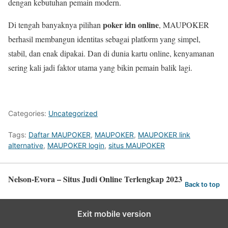
dengan kebutuhan pemain modern.
poker idn online
Di tengah banyaknya pilihan
, MAUPOKER
berhasil membangun identitas sebagai platform yang simpel,
stabil, dan enak dipakai. Dan di dunia kartu online, kenyamanan
sering kali jadi faktor utama yang bikin pemain balik lagi.
Categories:
Uncategorized
Tags:
Daftar MAUPOKER
,
MAUPOKER
,
MAUPOKER link
alternative
,
MAUPOKER login
,
situs MAUPOKER
Nelson-Evora – Situs Judi Online Terlengkap 2023
Back to top
Exit mobile version