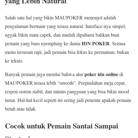
yang Lebih Natural
Salah satu hal yang bikin MAUPOKER menonjol adalah
pengalaman bermain yang terasa natural. Interface-nya simpel,
nggak bikin mata capek, dan mudah dipahami bahkan buat
IDN POKER
pemain yang baru nyemplung ke dunia
. Semua
menu tersusun rapi, jadi pemain bisa fokus ke permainan, bukan
ke teknis.
poker idn online
Banyak pemain juga menilai bahwa alur
di
MAUPOKER terasa lebih “smooth”. Perpindahan meja cepat,
respon sistem stabil, dan minim gangguan yang bisa bikin mood
turun. Hal-hal kecil seperti ini sering jadi penentu apakah pemain
betah atau tidak.
Cocok untuk Pemain Santai Sampai