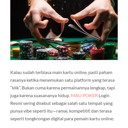
Kalau sudah terbiasa main kartu online, pasti paham
rasanya ketika menemukan satu platform yang terasa
“klik”. Bukan cuma karena permainannya lengkap, tapi
juga karena suasananya hidup.
MAU POKER
Login
Resmi sering disebut sebagai salah satu tempat yang
punya vibe seperti itu—ramai, kompetitif, dan terasa
seperti tongkrongan digital para pemain kartu online.