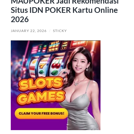
MAUPOKER Jadi Rekomendasi
Situs IDN POKER Kartu Online
2026
JANUARY 22, 2026
/
STICKY