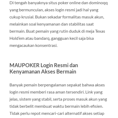
Di tengah banyaknya situs poker online dan dominoqq
yang bermunculan, akses login resmi jadi hal yang
cukup krusial. Bukan sekadar formalitas masuk akun,
melainkan soal kenyamanan dan stabilitas saat
bermain. Buat pemain yang rutin duduk di meja Texas
Hold’em atau bandarq, gangguan kecil saja bisa
mengacaukan konsentrasi.
MAUPOKER Login Resmi dan
Kenyamanan Akses Bermain
Banyak pemain berpengalaman sepakat bahwa akses
login resmi memberi rasa aman tersendiri. Link yang
jelas, sistem yang stabil, serta proses masuk akun yang
tidak berbelit membuat waktu bermain lebih efisien.
Tidak perlu repot mencari-cari alternatif akses setiap