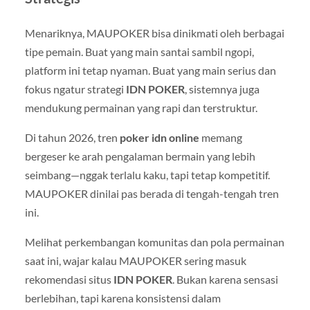
Menariknya, MAUPOKER bisa dinikmati oleh berbagai
tipe pemain. Buat yang main santai sambil ngopi,
platform ini tetap nyaman. Buat yang main serius dan
fokus ngatur strategi
IDN POKER
, sistemnya juga
mendukung permainan yang rapi dan terstruktur.
Di tahun 2026, tren
poker idn online
memang
bergeser ke arah pengalaman bermain yang lebih
seimbang—nggak terlalu kaku, tapi tetap kompetitif.
MAUPOKER dinilai pas berada di tengah-tengah tren
ini.
Melihat perkembangan komunitas dan pola permainan
saat ini, wajar kalau MAUPOKER sering masuk
rekomendasi situs
IDN POKER
. Bukan karena sensasi
berlebihan, tapi karena konsistensi dalam