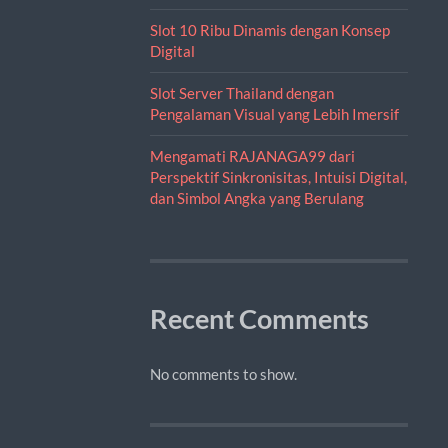
Slot 10 Ribu Dinamis dengan Konsep
Digital
Slot Server Thailand dengan
Pengalaman Visual yang Lebih Imersif
Mengamati RAJANAGA99 dari
Perspektif Sinkronisitas, Intuisi Digital,
dan Simbol Angka yang Berulang
Recent Comments
No comments to show.