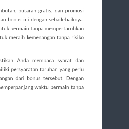
butan, putaran gratis, dan promosi
an bonus ini dengan sebaik-baiknya.
k untuk bermain tanpa mempertaruhkan
tuk meraih kemenangan tanpa risiko
stikan Anda membaca syarat dan
liki persyaratan taruhan yang perlu
angan dari bonus tersebut. Dengan
 memperpanjang waktu bermain tanpa