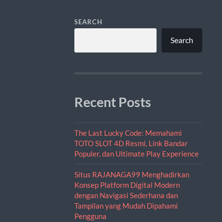
SEARCH
Search
Recent Posts
The Last Lucky Code: Memahami
TOTO SLOT 4D Resmi, Link Bandar
Populer, dan Ultimate Play Experience
Situs RAJANAGA99 Menghadirkan
Konsep Platform Digital Modern
dengan Navigasi Sederhana dan
Tampilan yang Mudah Dipahami
Pengguna