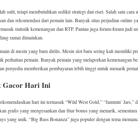
ah sulit, tetapi membutuhkan sedikit strategi dan riset. Salah satu ca
an dan rekomendasi dari pemain lain. Banyak situs perjudian online y
 termasuk statistik kemenangan dan RTP. Pantau juga forum-forum judi 
dang ramai dimainkan.
rmain di mesin yang baru dirilis. Mesin slot baru sering kali memiliki p
ik perhatian pemain. Banyak pemain yang melaporkan kemenangan bes
an penyedia memberikan pembayaran lebih tinggi untuk menarik pemai
 Gacor Hari Ini
rekomendasikan hari ini termasuk “Wild West Gold,” “Jammin’ Jars,” 
n grafis yang mengesankan dan fitur bonus yang menarik, sementara 
ays yang unik. “Big Bass Bonanza” juga populer dengan tema memanci