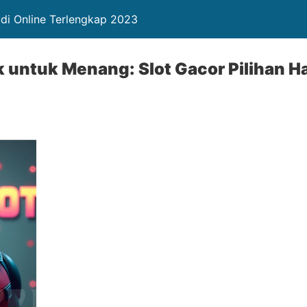
udi Online Terlengkap 2023
 untuk Menang: Slot Gacor Pilihan Har