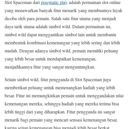
Slot Spaceman dari
pragmatic play
adalah permainan slot online
yang menawarkan banyak fitur menarik yang membuatnya layak
dicoba oleh para pemain. Salah satu fitur utama yang menjadi
daya tarik utama adalah simbol wild. Dalam permainan ini,
simbol wild dapat menggantikan simbol lain untuk membantu
membentuk kombinasi kemenangan yang lebih sering dan lebih
mudah. Dengan adanya simbol wild, pemain memiliki peluang
yang lebih besar untuk mendapatkan kemenangan,
menjadikannya fitur yang sangat menguntungkan.
Selain simbol wild, fitur pengganda di Slot Spaceman juga
memberikan peluang untuk memenangkan hadiah yang lebih
besar. Fitur ini memungkinkan pemain untuk menggandakan nilai
kemenangan mereka, sehingga hadiah yang mereka terima bisa
lebih tinggi dari yang diharapkan. Fitur pengganda ini sangat
menarik bagi pemain yang mencari sensasi kemenangan besar,
karena setiap kemenangan bisa menjadi lebih besar berkat