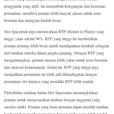
pengganda yang aktif. Ini menambah ketegangan dan keseruan
permainan, memberi pemain lebih banyak alasan untuk terus
bermain dan mengejar hadiah besar.
Slot Spaceman juga menawarkan RTP (Return to Player) yang
tinggi, yaitu sekitar 96%. RTP yang tinggi ini memberikan
pemain peluang lebih besar untuk mendapatkan kembali sebagian
dari taruhan mereka dalam jangka panjang. Dengan RTP yang
menguntungkan, pemain merasa lebih yakin untuk terus bermain
dan mencari kemenangan. Selain itu, RTP yang tinggi juga
menjadikan permainan ini lebih adil dibandingkan dengan
permainan slot lainnya yang memiliki RTP lebih rendah.
Fleksibilitas taruhan dalam Slot Spaceman memungkinkan
pemain untuk menyesuaikan taruhan dengan anggaran yang
mereka miliki. Pemain yang baru memulai dapat memilih taruhan
kecil untuk mencoba permainan dengan risiko yang lebih rendah,