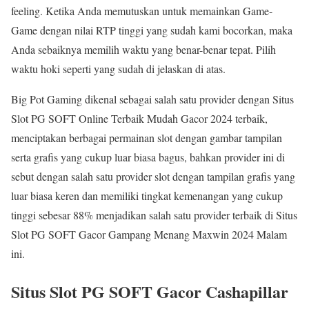
feeling. Ketika Anda memutuskan untuk memainkan Game-
Game dengan nilai RTP tinggi yang sudah kami bocorkan, maka
Anda sebaiknya memilih waktu yang benar-benar tepat. Pilih
waktu hoki seperti yang sudah di jelaskan di atas.
Big Pot Gaming dikenal sebagai salah satu provider dengan Situs
Slot PG SOFT Online Terbaik Mudah Gacor 2024 terbaik,
menciptakan berbagai permainan slot dengan gambar tampilan
serta grafis yang cukup luar biasa bagus, bahkan provider ini di
sebut dengan salah satu provider slot dengan tampilan grafis yang
luar biasa keren dan memiliki tingkat kemenangan yang cukup
tinggi sebesar 88% menjadikan salah satu provider terbaik di Situs
Slot PG SOFT Gacor Gampang Menang Maxwin 2024 Malam
ini.
Situs Slot PG SOFT Gacor Cashapillar