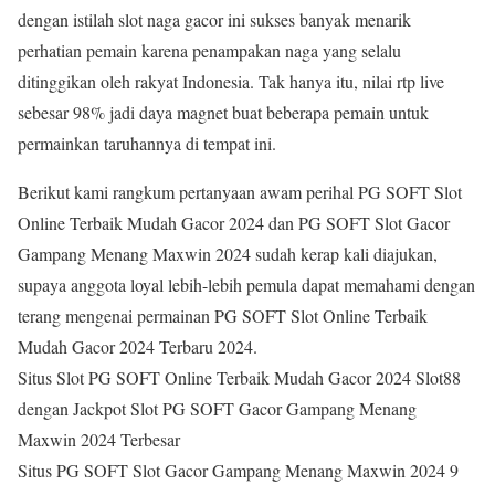
dengan istilah slot naga gacor ini sukses banyak menarik
perhatian pemain karena penampakan naga yang selalu
ditinggikan oleh rakyat Indonesia. Tak hanya itu, nilai rtp live
sebesar 98% jadi daya magnet buat beberapa pemain untuk
permainkan taruhannya di tempat ini.
Berikut kami rangkum pertanyaan awam perihal PG SOFT Slot
Online Terbaik Mudah Gacor 2024 dan PG SOFT Slot Gacor
Gampang Menang Maxwin 2024 sudah kerap kali diajukan,
supaya anggota loyal lebih-lebih pemula dapat memahami dengan
terang mengenai permainan PG SOFT Slot Online Terbaik
Mudah Gacor 2024 Terbaru 2024.
Situs Slot PG SOFT Online Terbaik Mudah Gacor 2024 Slot88
dengan Jackpot Slot PG SOFT Gacor Gampang Menang
Maxwin 2024 Terbesar
Situs PG SOFT Slot Gacor Gampang Menang Maxwin 2024 9