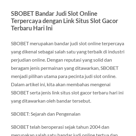
SBOBET Bandar Judi Slot Online
Terpercaya dengan Link Situs Slot Gacor
Terbaru Hari Ini
SBOBET merupakan bandar judi slot online terpercaya
yang dikenal sebagai salah satu yang terbaik di industri
perjudian online. Dengan reputasi yang solid dan
beragam jenis permainan yang ditawarkan, SBOBET
menjadi pilihan utama para pecinta judi slot online.
Dalam artikel ini, kita akan membahas mengenai
SBOBET serta jenis link situs slot gacor terbaru hari ini
yang ditawarkan oleh bandar tersebut.
SBOBET: Sejarah dan Pengenalan
SBOBET telah beroperasi sejak tahun 2004 dan
merupakan salah satu bandar judi online tertua dan