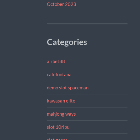
October 2023
Categories
airbet88
cafefontana
demo slot spaceman
kawasan elite
mahjong ways
slot 10ribu
slot gacor