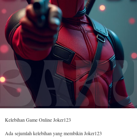
Kelebihan Game Online Joker123
Ada sejumlah kelebihan yang membikin Joker123