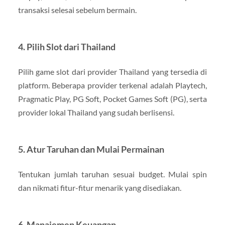
transaksi selesai sebelum bermain.
4. Pilih Slot dari Thailand
Pilih game slot dari provider Thailand yang tersedia di
platform. Beberapa provider terkenal adalah Playtech,
Pragmatic Play, PG Soft, Pocket Games Soft (PG), serta
provider lokal Thailand yang sudah berlisensi.
5. Atur Taruhan dan Mulai Permainan
Tentukan jumlah taruhan sesuai budget. Mulai spin
dan nikmati fitur-fitur menarik yang disediakan.
6. Manajemen Keuangan