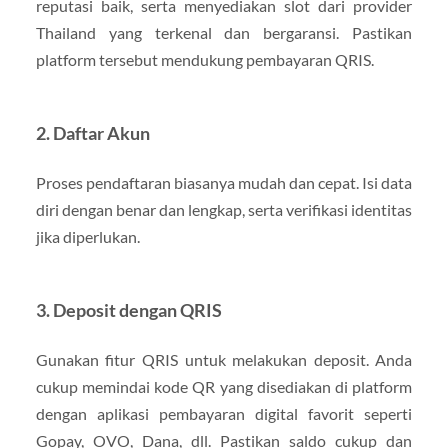
reputasi baik, serta menyediakan slot dari provider
Thailand yang terkenal dan bergaransi. Pastikan
platform tersebut mendukung pembayaran QRIS.
2. Daftar Akun
Proses pendaftaran biasanya mudah dan cepat. Isi data
diri dengan benar dan lengkap, serta verifikasi identitas
jika diperlukan.
3. Deposit dengan QRIS
Gunakan fitur QRIS untuk melakukan deposit. Anda
cukup memindai kode QR yang disediakan di platform
dengan aplikasi pembayaran digital favorit seperti
Gopay, OVO, Dana, dll. Pastikan saldo cukup dan