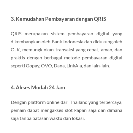
3. Kemudahan Pembayaran dengan QRIS
QRIS merupakan sistem pembayaran digital yang
dikembangkan oleh Bank Indonesia dan didukung oleh
OJK, memungkinkan transaksi yang cepat, aman, dan
praktis dengan berbagai metode pembayaran digital
seperti Gopay, OVO, Dana, LinkAja, dan lain-lain.
4. Akses Mudah 24 Jam
Dengan platform online dari Thailand yang terpercaya,
pemain dapat mengakses slot kapan saja dan dimana
saja tanpa batasan waktu dan lokasi.