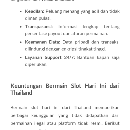
Keadilan:
Peluang menang yang adil dan tidak
dimanipulasi.
Transparansi:
Informasi lengkap tentang
persentase payout dan aturan permainan.
Keamanan Data:
Data pribadi dan transaksi
dilindungi dengan enkripsi tingkat tinggi.
Layanan Support 24/7:
Bantuan kapan saja
diperlukan.
Keuntungan Bermain Slot Hari Ini dari
Thailand
Bermain slot hari ini dari Thailand memberikan
berbagai keunggulan yang tidak didapatkan dari
permainan ilegal atau platform tidak resmi. Berikut