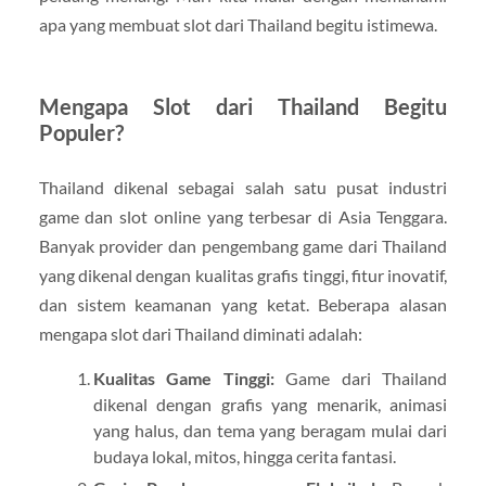
apa yang membuat slot dari Thailand begitu istimewa.
Mengapa Slot dari Thailand Begitu
Populer?
Thailand dikenal sebagai salah satu pusat industri
game dan slot online yang terbesar di Asia Tenggara.
Banyak provider dan pengembang game dari Thailand
yang dikenal dengan kualitas grafis tinggi, fitur inovatif,
dan sistem keamanan yang ketat. Beberapa alasan
mengapa slot dari Thailand diminati adalah:
Kualitas Game Tinggi:
Game dari Thailand
dikenal dengan grafis yang menarik, animasi
yang halus, dan tema yang beragam mulai dari
budaya lokal, mitos, hingga cerita fantasi.