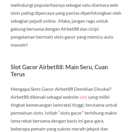
melindungi popularitasnya sebagai satu diantara web
slots paling dipercaya yang pantas diperhitungkan oleh
sebagian pejudi online . Maka, jangan ragu untuk
gabung bersama dengan Airbet88 dan cicipi
pengalaman bermain slots gacor yang memicu auto
maxwin!
Slot Gacor Airbet88: Main Seru, Cuan
Terus
Mengapa Slots Gacor Airbet88 Demikian Disukai?
Airbet88 dikenali sebagai website
slot
yang miliki
tingkat kemenangan (winrate) tinggi, terutama untuk
permainan slots. Istilah “slots gacor” terhitung makin
lama rekat bersama dengan basis ini gara-gara
beberapa pemain yang sukses meraih jekpot dan