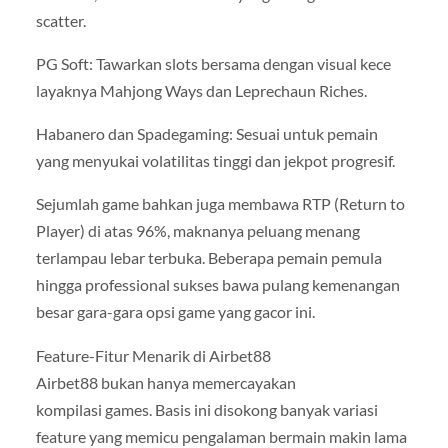
scatter.
PG Soft: Tawarkan slots bersama dengan visual kece
layaknya Mahjong Ways dan Leprechaun Riches.
Habanero dan Spadegaming: Sesuai untuk pemain
yang menyukai volatilitas tinggi dan jekpot progresif.
Sejumlah game bahkan juga membawa RTP (Return to
Player) di atas 96%, maknanya peluang menang
terlampau lebar terbuka. Beberapa pemain pemula
hingga professional sukses bawa pulang kemenangan
besar gara-gara opsi game yang gacor ini.
Feature-Fitur Menarik di Airbet88
Airbet88 bukan hanya memercayakan
kompilasi games. Basis ini disokong banyak variasi
feature yang memicu pengalaman bermain makin lama