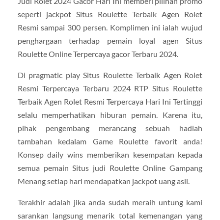
Judi Rolet 2024 Gacor Hari Ini memberi pilihan promo
seperti jackpot Situs Roulette Terbaik Agen Rolet
Resmi sampai 300 persen. Komplimen ini ialah wujud
penghargaan terhadap pemain loyal agen Situs
Roulette Online Terpercaya gacor Terbaru 2024.
Di pragmatic play Situs Roulette Terbaik Agen Rolet
Resmi Terpercaya Terbaru 2024 RTP Situs Roulette
Terbaik Agen Rolet Resmi Terpercaya Hari Ini Tertinggi
selalu memperhatikan hiburan pemain. Karena itu,
pihak pengembang merancang sebuah hadiah
tambahan kedalam Game Roulette favorit anda!
Konsep daily wins memberikan kesempatan kepada
semua pemain Situs judi Roulette Online Gampang
Menang setiap hari mendapatkan jackpot uang asli.
Terakhir adalah jika anda sudah meraih untung kami
sarankan langsung menarik total kemenangan yang