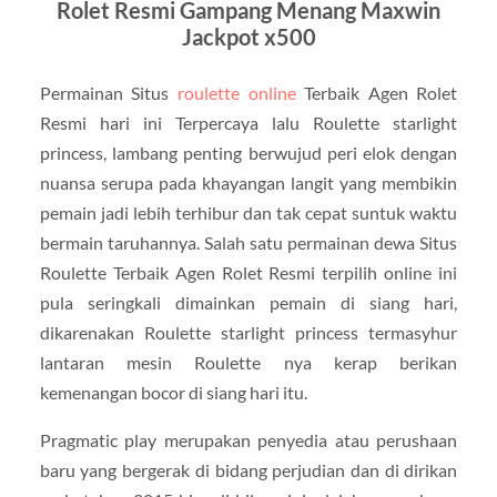
Rolet Resmi Gampang Menang Maxwin
Jackpot x500
Permainan Situs
roulette online
Terbaik Agen Rolet
Resmi hari ini Terpercaya lalu Roulette starlight
princess, lambang penting berwujud peri elok dengan
nuansa serupa pada khayangan langit yang membikin
pemain jadi lebih terhibur dan tak cepat suntuk waktu
bermain taruhannya. Salah satu permainan dewa Situs
Roulette Terbaik Agen Rolet Resmi terpilih online ini
pula seringkali dimainkan pemain di siang hari,
dikarenakan Roulette starlight princess termasyhur
lantaran mesin Roulette nya kerap berikan
kemenangan bocor di siang hari itu.
Pragmatic play merupakan penyedia atau perushaan
baru yang bergerak di bidang perjudian dan di dirikan