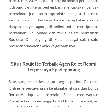
pada tahun 2015 bisa di bilang ini adalah perusahaan
judi baru yang terus berkembang menciptakan banyak
permainan judi serta uptodate mengikuti zaman
sampai Hari Ini, dan terus berkembang bekerja sama
dengan banyak agen judi online untuk menciptakan
permainan judi online dan fokus dalam permainan
Roulette Online yang di kenal sebagai salah satu
provider primadona akan ke gacoran nya.
Situs Roulette Terbaik Agen Rolet Resmi
Terpercaya Spadegaming
Situs yang senantiasa dicari segala pecinta Roulette
Online Terpercaya ialah kenikmatan ekstra dari bonus
Roulette tiap kali bermain. Sebab menawarkan
Roulette bonus new anggota 100 to 3x di depan Agen