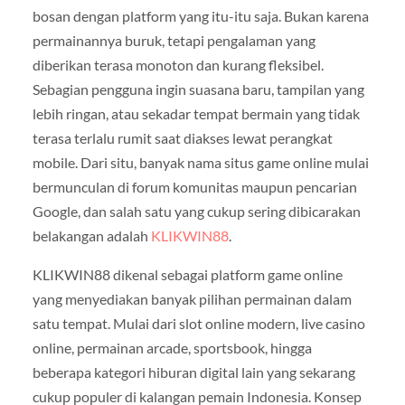
bosan dengan platform yang itu-itu saja. Bukan karena
permainannya buruk, tetapi pengalaman yang
diberikan terasa monoton dan kurang fleksibel.
Sebagian pengguna ingin suasana baru, tampilan yang
lebih ringan, atau sekadar tempat bermain yang tidak
terasa terlalu rumit saat diakses lewat perangkat
mobile. Dari situ, banyak nama situs game online mulai
bermunculan di forum komunitas maupun pencarian
Google, dan salah satu yang cukup sering dibicarakan
belakangan adalah
KLIKWIN88
.
KLIKWIN88 dikenal sebagai platform game online
yang menyediakan banyak pilihan permainan dalam
satu tempat. Mulai dari slot online modern, live casino
online, permainan arcade, sportsbook, hingga
beberapa kategori hiburan digital lain yang sekarang
cukup populer di kalangan pemain Indonesia. Konsep