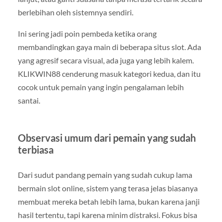
berlebihan oleh sistemnya sendiri.
Ini sering jadi poin pembeda ketika orang
membandingkan gaya main di beberapa situs slot. Ada
yang agresif secara visual, ada juga yang lebih kalem.
KLIKWIN88 cenderung masuk kategori kedua, dan itu
cocok untuk pemain yang ingin pengalaman lebih
santai.
Observasi umum dari pemain yang sudah
terbiasa
Dari sudut pandang pemain yang sudah cukup lama
bermain slot online, sistem yang terasa jelas biasanya
membuat mereka betah lebih lama, bukan karena janji
hasil tertentu, tapi karena minim distraksi. Fokus bisa