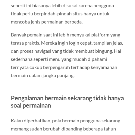
seperti ini biasanya lebih disukai karena pengguna
tidak perlu berpindah-pindah situs hanya untuk
mencoba jenis permainan berbeda.
Banyak pemain saat ini lebih menyukai platform yang
terasa praktis. Mereka ingin login cepat, tampilan jelas,
dan proses navigasi yang tidak membuat bingung. Hal
sederhana seperti menu yang mudah dipahami
ternyata cukup berpengaruh terhadap kenyamanan
bermain dalam jangka panjang.
Pengalaman bermain sekarang tidak hanya
soal permainan
Kalau diperhatikan, pola bermain pengguna sekarang
memang sudah berubah dibanding beberapa tahun