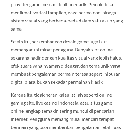
provider game menjadi lebih menarik. Pemain bisa
menikmati variasi tampilan, gaya permainan, hingga
sistem visual yang berbeda-beda dalam satu akun yang
sama.
Selain itu, perkembangan desain game juga ikut
memengaruhi minat pengguna. Banyak slot online
sekarang hadir dengan kualitas visual yang lebih halus,
efek suara yang nyaman didengar, dan tema unik yang
membuat pengalaman bermain terasa seperti hiburan
digital biasa, bukan sekadar permainan klasik.
Karena itu, tidak heran kalau istilah seperti online
gaming site, live casino Indonesia, atau situs game
online lengkap semakin sering muncul di pencarian
internet. Pengguna memang mulai mencari tempat
bermain yang bisa memberikan pengalaman lebih luas