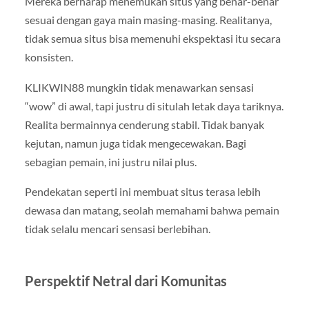
Mereka berharap menemukan situs yang benar-benar
sesuai dengan gaya main masing-masing. Realitanya,
tidak semua situs bisa memenuhi ekspektasi itu secara
konsisten.
KLIKWIN88 mungkin tidak menawarkan sensasi
“wow” di awal, tapi justru di situlah letak daya tariknya.
Realita bermainnya cenderung stabil. Tidak banyak
kejutan, namun juga tidak mengecewakan. Bagi
sebagian pemain, ini justru nilai plus.
Pendekatan seperti ini membuat situs terasa lebih
dewasa dan matang, seolah memahami bahwa pemain
tidak selalu mencari sensasi berlebihan.
Perspektif Netral dari Komunitas