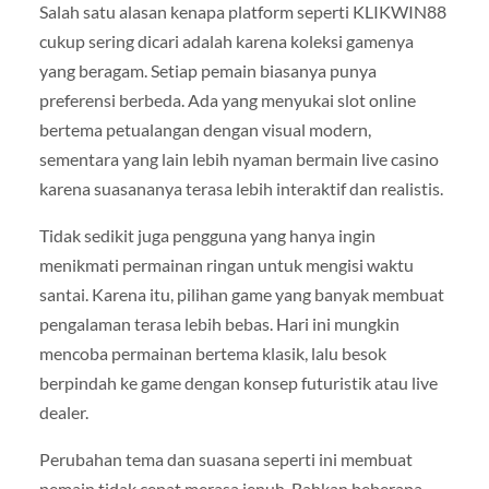
Salah satu alasan kenapa platform seperti KLIKWIN88
cukup sering dicari adalah karena koleksi gamenya
yang beragam. Setiap pemain biasanya punya
preferensi berbeda. Ada yang menyukai slot online
bertema petualangan dengan visual modern,
sementara yang lain lebih nyaman bermain live casino
karena suasananya terasa lebih interaktif dan realistis.
Tidak sedikit juga pengguna yang hanya ingin
menikmati permainan ringan untuk mengisi waktu
santai. Karena itu, pilihan game yang banyak membuat
pengalaman terasa lebih bebas. Hari ini mungkin
mencoba permainan bertema klasik, lalu besok
berpindah ke game dengan konsep futuristik atau live
dealer.
Perubahan tema dan suasana seperti ini membuat
pemain tidak cepat merasa jenuh. Bahkan beberapa