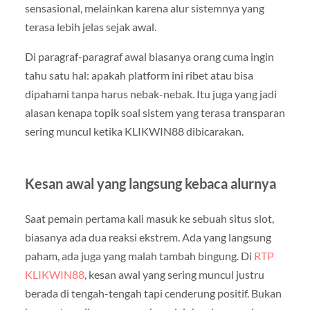
sensasional, melainkan karena alur sistemnya yang
terasa lebih jelas sejak awal.
Di paragraf-paragraf awal biasanya orang cuma ingin
tahu satu hal: apakah platform ini ribet atau bisa
dipahami tanpa harus nebak-nebak. Itu juga yang jadi
alasan kenapa topik soal sistem yang terasa transparan
sering muncul ketika KLIKWIN88 dibicarakan.
Kesan awal yang langsung kebaca alurnya
Saat pemain pertama kali masuk ke sebuah situs slot,
biasanya ada dua reaksi ekstrem. Ada yang langsung
paham, ada juga yang malah tambah bingung. Di
RTP
KLIKWIN88
, kesan awal yang sering muncul justru
berada di tengah-tengah tapi cenderung positif. Bukan