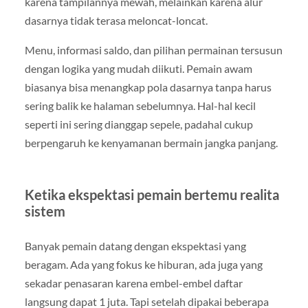
karena tampilannya mewah, melainkan karena alur
dasarnya tidak terasa meloncat-loncat.
Menu, informasi saldo, dan pilihan permainan tersusun
dengan logika yang mudah diikuti. Pemain awam
biasanya bisa menangkap pola dasarnya tanpa harus
sering balik ke halaman sebelumnya. Hal-hal kecil
seperti ini sering dianggap sepele, padahal cukup
berpengaruh ke kenyamanan bermain jangka panjang.
Ketika ekspektasi pemain bertemu realita
sistem
Banyak pemain datang dengan ekspektasi yang
beragam. Ada yang fokus ke hiburan, ada juga yang
sekadar penasaran karena embel-embel daftar
langsung dapat 1 juta. Tapi setelah dipakai beberapa