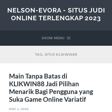
NELSON-EVORA - SITUS JUDI
ONLINE TERLENGKAP 2023
SHOW MENU
TAG:
SITUS KLIKWIN88
Main Tanpa Batas di
KLIKWIN88 Jadi Pilihan
Menarik Bagi Pengguna yang
Suka Game Online Variatif
MAY 1, 2026