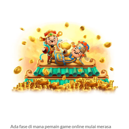
Ada fase di mana pemain game online mulai merasa