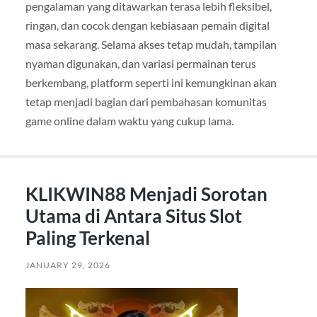
pengalaman yang ditawarkan terasa lebih fleksibel,
ringan, dan cocok dengan kebiasaan pemain digital
masa sekarang. Selama akses tetap mudah, tampilan
nyaman digunakan, dan variasi permainan terus
berkembang, platform seperti ini kemungkinan akan
tetap menjadi bagian dari pembahasan komunitas
game online dalam waktu yang cukup lama.
KLIKWIN88 Menjadi Sorotan
Utama di Antara Situs Slot
Paling Terkenal
JANUARY 29, 2026