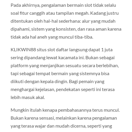
Pada akhirnya, pengalaman bermain slot tidak selalu
soal fitur canggih atau tampilan megah. Kadang justru
ditentukan oleh hal-hal sederhana: alur yang mudah
dipahami, sistem yang konsisten, dan rasa aman karena
tidak ada hal aneh yang muncul tiba-tiba.
KLIKWIN88 situs slot daftar langsung dapat 1 juta
sering dipandang lewat kacamata ini. Bukan sebagai
platform yang menjanjikan sesuatu secara berlebihan,
tapi sebagai tempat bermain yang sistemnya bisa
diikuti dengan kepala dingin. Bagi pemain yang
menghargai kejelasan, pendekatan seperti ini terasa
lebih masuk akal.
Mungkin itulah kenapa pembahasannya terus muncul.
Bukan karena sensasi, melainkan karena pengalaman
yang terasa wajar dan mudah dicerna, seperti yang