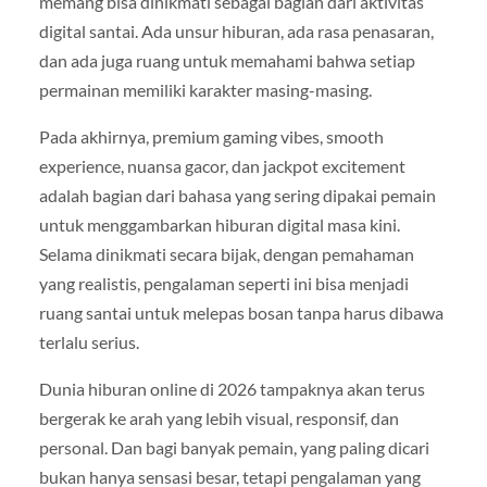
memang bisa dinikmati sebagai bagian dari aktivitas
digital santai. Ada unsur hiburan, ada rasa penasaran,
dan ada juga ruang untuk memahami bahwa setiap
permainan memiliki karakter masing-masing.
Pada akhirnya, premium gaming vibes, smooth
experience, nuansa gacor, dan jackpot excitement
adalah bagian dari bahasa yang sering dipakai pemain
untuk menggambarkan hiburan digital masa kini.
Selama dinikmati secara bijak, dengan pemahaman
yang realistis, pengalaman seperti ini bisa menjadi
ruang santai untuk melepas bosan tanpa harus dibawa
terlalu serius.
Dunia hiburan online di 2026 tampaknya akan terus
bergerak ke arah yang lebih visual, responsif, dan
personal. Dan bagi banyak pemain, yang paling dicari
bukan hanya sensasi besar, tetapi pengalaman yang