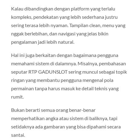
Kalau dibandingkan dengan platform yang terlalu
kompleks, pendekatan yang lebih sederhana justru
sering terasa lebih nyaman. Tampilan clean, menu yang
nggak berlebihan, dan navigasi yang jelas bikin
pengalaman jadi lebih natural.
Hal ini juga berkaitan dengan bagaimana pengguna
memahami sistem di dalamnya. Misalnya, pembahasan
seputar RTP GADUNSLOT sering muncul sebagai topik
ringan yang membantu pengguna mengenal pola
permainan tanpa harus masuk ke detail teknis yang
rumit.
Bukan berarti semua orang benar-benar
memperhatikan angka atau sistem di baliknya, tapi
setidaknya ada gambaran yang bisa dipahami secara
santai.