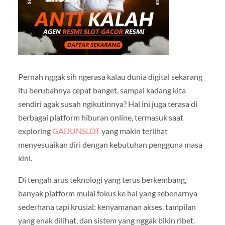
Pernah nggak sih ngerasa kalau dunia digital sekarang
itu berubahnya cepat banget, sampai kadang kita
sendiri agak susah ngikutinnya? Hal ini juga terasa di
berbagai platform hiburan online, termasuk saat
exploring
GADUNSLOT
yang makin terlihat
menyesuaikan diri dengan kebutuhan pengguna masa
kini.
Di tengah arus teknologi yang terus berkembang,
banyak platform mulai fokus ke hal yang sebenarnya
sederhana tapi krusial: kenyamanan akses, tampilan
yang enak dilihat, dan sistem yang nggak bikin ribet.