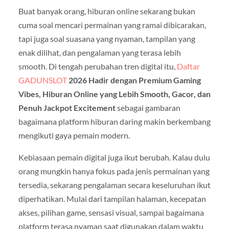
Buat banyak orang, hiburan online sekarang bukan
cuma soal mencari permainan yang ramai dibicarakan,
tapi juga soal suasana yang nyaman, tampilan yang
enak dilihat, dan pengalaman yang terasa lebih
smooth. Di tengah perubahan tren digital itu,
Daftar
GADUNSLOT
2026 Hadir dengan Premium Gaming
Vibes, Hiburan Online yang Lebih Smooth, Gacor, dan
Penuh Jackpot Excitement
sebagai gambaran
bagaimana platform hiburan daring makin berkembang
mengikuti gaya pemain modern.
Kebiasaan pemain digital juga ikut berubah. Kalau dulu
orang mungkin hanya fokus pada jenis permainan yang
tersedia, sekarang pengalaman secara keseluruhan ikut
diperhatikan. Mulai dari tampilan halaman, kecepatan
akses, pilihan game, sensasi visual, sampai bagaimana
platform terasa nyaman saat digunakan dalam waktu