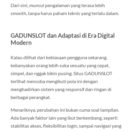
Dari sini, muncul pengalaman yang terasa lebih
smooth, tanpa harus paham teknis yang terlalu dalam.
GADUNSLOT dan Adaptasi di Era Digital
Modern
Kalau dilihat dari kebiasaan pengguna sekarang,
kebanyakan orang lebih suka sesuatu yang cepat,
simpel, dan nggak bikin pusing. Situs GADUNSLOT
terlihat mencoba mengikuti pola ini dengan
menghadirkan sistem yang responsif dan ringan di
berbagai perangkat.
Menariknya, perubahan ini bukan cuma soal tampilan.
Ada banyak faktor lain yang ikut berkembang, seperti
stabilitas akses, fleksibilitas login, sampai navigasi yang