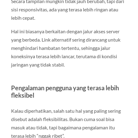
Secara tampilan mungkin tidak jauh berubah, tapi dari
sisi responsivitas, ada yang terasa lebih ringan atau
lebih cepat.
Hal ini biasanya berkaitan dengan jalur akses server
yang berbeda. Link alternatif sering dirancang untuk
menghindari hambatan tertentu, sehingga jalur
koneksinya terasa lebih lancar, terutama di kondisi
jaringan yang tidak stabil.
Pengalaman pengguna yang terasa lebih
fleksibel
Kalau diperhatikan, salah satu hal yang paling sering
disebut adalah fleksibilitas. Bukan cuma soal bisa
masuk atau tidak, tapi bagaimana pengalaman itu
terasa lebih “nggak ribet”.