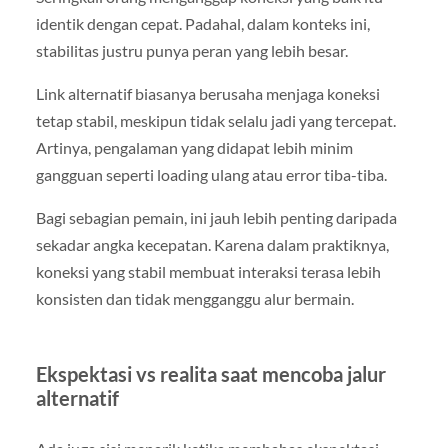
identik dengan cepat. Padahal, dalam konteks ini,
stabilitas justru punya peran yang lebih besar.
Link alternatif biasanya berusaha menjaga koneksi
tetap stabil, meskipun tidak selalu jadi yang tercepat.
Artinya, pengalaman yang didapat lebih minim
gangguan seperti loading ulang atau error tiba-tiba.
Bagi sebagian pemain, ini jauh lebih penting daripada
sekadar angka kecepatan. Karena dalam praktiknya,
koneksi yang stabil membuat interaksi terasa lebih
konsisten dan tidak mengganggu alur bermain.
Ekspektasi vs realita saat mencoba jalur
alternatif