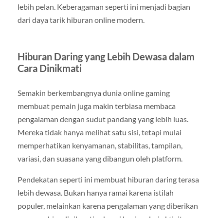
lebih pelan. Keberagaman seperti ini menjadi bagian
dari daya tarik hiburan online modern.
Hiburan Daring yang Lebih Dewasa dalam
Cara Dinikmati
Semakin berkembangnya dunia online gaming
membuat pemain juga makin terbiasa membaca
pengalaman dengan sudut pandang yang lebih luas.
Mereka tidak hanya melihat satu sisi, tetapi mulai
memperhatikan kenyamanan, stabilitas, tampilan,
variasi, dan suasana yang dibangun oleh platform.
Pendekatan seperti ini membuat hiburan daring terasa
lebih dewasa. Bukan hanya ramai karena istilah
populer, melainkan karena pengalaman yang diberikan