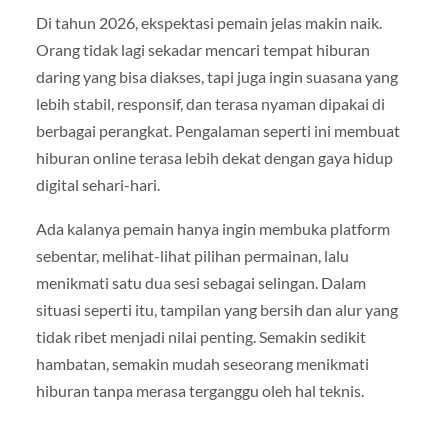
Di tahun 2026, ekspektasi pemain jelas makin naik.
Orang tidak lagi sekadar mencari tempat hiburan
daring yang bisa diakses, tapi juga ingin suasana yang
lebih stabil, responsif, dan terasa nyaman dipakai di
berbagai perangkat. Pengalaman seperti ini membuat
hiburan online terasa lebih dekat dengan gaya hidup
digital sehari-hari.
Ada kalanya pemain hanya ingin membuka platform
sebentar, melihat-lihat pilihan permainan, lalu
menikmati satu dua sesi sebagai selingan. Dalam
situasi seperti itu, tampilan yang bersih dan alur yang
tidak ribet menjadi nilai penting. Semakin sedikit
hambatan, semakin mudah seseorang menikmati
hiburan tanpa merasa terganggu oleh hal teknis.