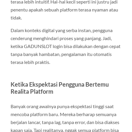
terasa lebih intuitif. Hal-hal kecil seperti ini justru jadi
penentu apakah sebuah platform terasa nyaman atau
tidak.
Dalam konteks digital yang serba instan, pengguna
cenderung menghindari proses yang panjang. Jadi,
ketika GADUNSLOT login bisa dilakukan dengan cepat
tanpa banyak hambatan, pengalaman itu otomatis
terasa lebih praktis.
Ketika Ekspektasi Pengguna Bertemu
Realita Platform
Banyak orang awalnya punya ekspektasi tinggi saat
mencoba platform baru. Mereka berharap semuanya
berjalan lancar, tanpa lag, tanpa error, dan bisa diakses
kapan saja. Tapi realitanya, nggak semua platform bisa