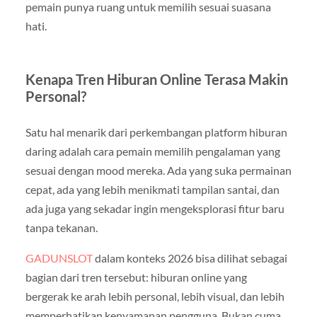
pemain punya ruang untuk memilih sesuai suasana
hati.
Kenapa Tren Hiburan Online Terasa Makin
Personal?
Satu hal menarik dari perkembangan platform hiburan
daring adalah cara pemain memilih pengalaman yang
sesuai dengan mood mereka. Ada yang suka permainan
cepat, ada yang lebih menikmati tampilan santai, dan
ada juga yang sekadar ingin mengeksplorasi fitur baru
tanpa tekanan.
GADUNSLOT
dalam konteks 2026 bisa dilihat sebagai
bagian dari tren tersebut: hiburan online yang
bergerak ke arah lebih personal, lebih visual, dan lebih
memperhatikan kenyamanan pengguna. Bukan cuma