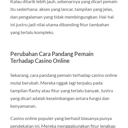
Kalau ditarik lebih jauh, sebenarnya yang dicari pemain
itu sederhana: akses yang lancar, tampilan yang jelas,
dan pengalaman yang tidak membingungkan. Hal-hal
ini justru jadi nilai utama dibanding fitur tambahan
yang terlalu kompleks.
Perubahan Cara Pandang Pemain
Terhadap Casino Online
Sekarang, cara pandang pemain terhadap casino online
mulai berubah. Mereka nggak lagi terpaku pada
tampilan flashy atau fitur yang terlalu banyak. Justru
yang dicari adalah keseimbangan antara fungsi dan
kenyamanan.
Casino online populer yang berhasil biasanya punya
pendekatan ini. Mereka menggabungkan fitur lengkap